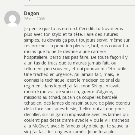
Dagon
26 mai 2008
Je pense que tu as eu tord. Ceci dit, tu travailleras
plus avec ton stylo et ta tête. Faire des sutures
simples, tu devrais ça peut toujours servir, même sur
tes proches. la ponction pleurale, bof, pas courant a
moins que tu ne te destine a une carrière
hospitaliere, perso sais pas faire, De toute façon il y
a un tas de trucs que tu n’auras jamais fait, ou
tellement peu souvent, et qui pourraient t’être utile.
Une tracheo en urgence, j’ai jamais fait, mais, je
connais la technique, c’est le medecin colonel du
regiment dans lequel j’ai fait mon SN qui m’avait
montré (un vrai de vrai cuilà, guerre d’algérie,
missions au tchad, putain ça coupe les barbelé
tchadien, des lames de rasoir, suture de plaie etendu
de la face sans anesthesie, l’helico qui attend pour
decoller, sur un gamin impassible avec les larmes qui
coulent; pas detat d’ame avec le V ou le VII; tracheos
a la McGiver, avec le fameux stylo bic qui te sauve la
vie) j’ai fait des ongles incarnés. Je ne ferai plus