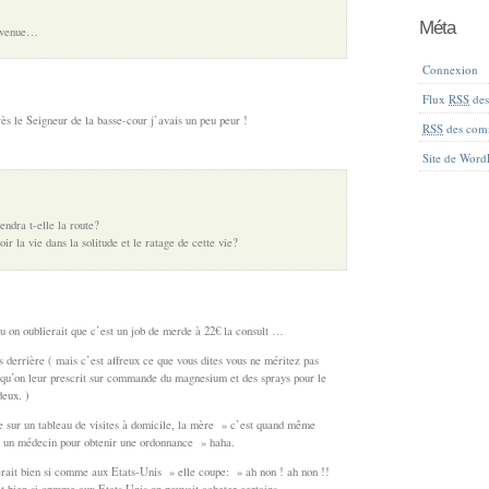
Méta
revenue…
Connexion
Flux
RSS
des 
s le Seigneur de la basse-cour j’avais un peu peur !
RSS
des com
Site de Word
iendra t-elle la route?
r la vie dans la solitude et le ratage de cette vie?
 on oublierait que c’est un job de merde à 22€ la consult …
s derrière ( mais c’est affreux ce que vous dites vous ne méritez pas
 qu’on leur prescrit sur commande du magnesium et des sprays pour le
eux. )
e sur un tableau de visites à domicile, la mère » c’est quand même
r un médecin pour obtenir une ordonnance » haha.
 serait bien si comme aux Etats-Unis » elle coupe: » ah non ! ah non !!
t bien si cpmme aux Etats Unis on pouvait acheter certains