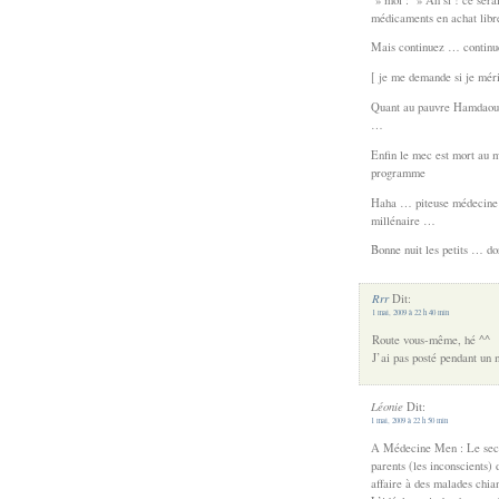
médicaments en achat libr
Mais continuez … continue
[ je me demande si je mé
Quant au pauvre Hamdaoui 
…
Enfin le mec est mort au m
programme
Haha … piteuse médecine q
millénaire …
Bonne nuit les petits … do
Rrr
Dit:
1 mai, 2009 à 22 h 40 min
Route vous-même, hé ^^
J’ai pas posté pendant un m
Léonie
Dit:
1 mai, 2009 à 22 h 50 min
A Médecine Men : Le secret
parents (les inconscients)
affaire à des malades chia