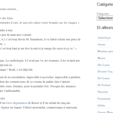
Catégorie
 bonne tension…
Catégories
ur des hypo
tendre à rien. Je suis très claire (voire brutale) sur les risques
»
Et ailleurs
ndre à rien.
un peu de mauvaise volonté.
Anthologia
, 6,1 c’est trop élevée M. Hamdaoui, il va falloir refaire une prise de
ui. »
Atoute
c’est trop haut je me lève la nuit et je mange du sucre et ça va ! »
Bétadine pur
Blouse
 pas. Le cardiologue, il l’avait pas vu, les examens, il les avaient pas
éjà tout eu.
Dix Lunes
iaque ! Boah, c’est déjà fait.
Docteur Coq
absent de la consultation, impossible à accrocher, impossible à pénétrer.
Dr Couine
iste des commissions de sa voisine de pallier chez l’épicier.
Dr Foulard
rités crues, brutales, pour la première fois. Presque des menaces.
ler l’inébranlable.
Fluorette
rire.
Formindep
 d’un
Gros dégueulasse
de Reiser et d’un enfant de cinq ans.
Gélule
s figurer un Jaques Villeret moustachu, couperosique et marocain.
Grange Blan