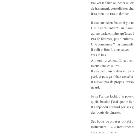
trouver la faille où poser le le
de traitement, consultation che
Rira bien qui rira le dernier.
Il était arrivé en france il y a 
Des parents enterrés au maroc, 
qui ne parlaient plus qu’à ses f
Pas de femmes, pas d’enfants.
Une compagne ? j’ai demand
Il a dit « Boarf, vous savez… »
vers le bas.
Ah, oui, forcément. Effectiveme
mieux que les autres…
Il avait tenu un restaurant, pe
géré, et puis ça s’était cassé la
Il n’avait pas de projets. Per
ricard.
Je ne l’ai pas laché. J’ai posé
quelle bataille j’étais partie livr
Il a répondu d’abord par ses g
des bouts de phrases.
Ses bouts de phrases ont été : 
maintenant… » « Retourner au 
vie elle est finie. »