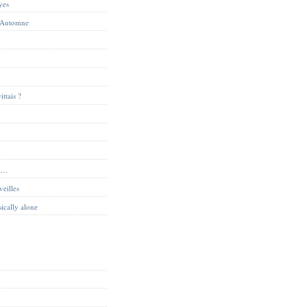
yes
 Automne
ittais ?
ue…
veilles
sically alone