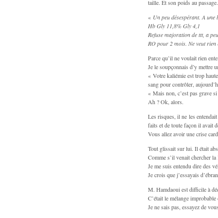
taille. Et son poids au passage.
«
Un peu désespérant. A une
Hb Gly 11,8% Gly 4,1
Refuse majoration de ttt, a pe
RO pour 2 mois. Ne veut rien en
Parce qu’il ne voulait rien ente
Je le soupçonnais d’y mettre 
« Votre kaliémie est trop haute
sang pour contrôler, aujourd’h
« Mais non, c’est pas grave si 
Ah ? Ok, alors.
Les risques, il ne les entendait
faits et de toute façon il avait d
Vous allez avoir une crise card
Tout glissait sur lui. Il était 
Comme s’il venait chercher la l
Je me suis entendu dire des vé
Je crois que j’essayais d’ébran
M. Hamdaoui est difficile à déc
C’était le mélange improbable
Je ne sais pas, essayez de vou