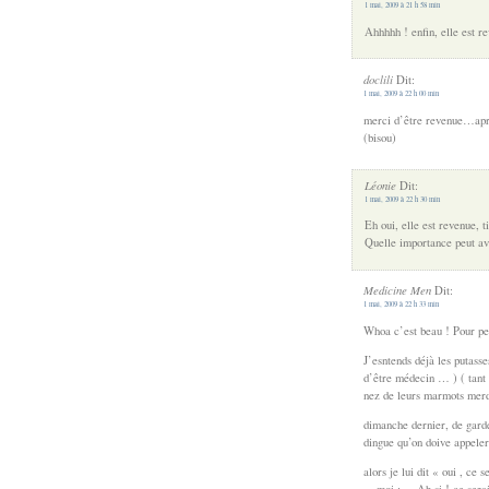
1 mai, 2009 à 21 h 58 min
Ahhhhh ! enfin, elle est 
doclili
Dit:
1 mai, 2009 à 22 h 00 min
merci d’être revenue…aprè
(bisou)
Léonie
Dit:
1 mai, 2009 à 22 h 30 min
Eh oui, elle est revenue, t
Quelle importance peut avoi
Medicine Men
Dit:
1 mai, 2009 à 22 h 33 min
Whoa c’est beau ! Pour peu
J’esntends déjà les putasse
d’être médecin … ) ( tant
nez de leurs marmots merd
dimanche dernier, de gard
dingue qu’on doive appele
alors je lui dit « oui , ce
» moi : » Ah si ! ce serai