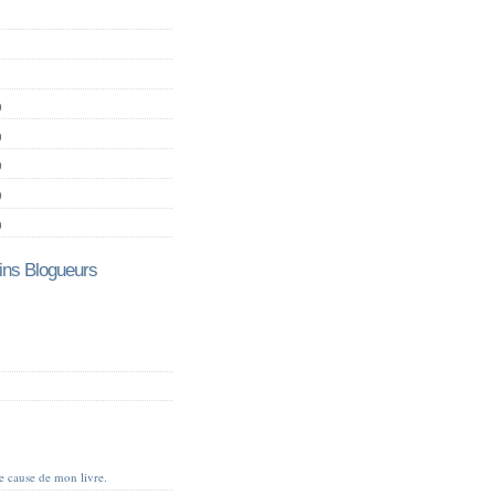
)
)
)
)
)
ns Blogueurs
je cause de mon livre.