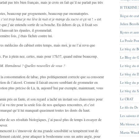
rlait pas très bien français, mais je crois en fait qu’il ne parlait pas très
H TEKHNE
estes, beaucoup par grognements, beaucoup par onomatopées.
Ikigai de cr
 c’est trop haut je me lève la nuit et je mange du sucre et ça va
! » est
Julien Bezoll
 que j’aie entendu sortir de sa bouche. En dehors de ça, il fixait ses
il haussait les épaules, il grommelait.
Kystes et aut
remière fois, j’étais fâchée contre lui.
La Poule Po
res médecins du cabinet entre temps, mais moi, je ne l’ai revu que
Le blog de B
stis. Pas à plein nez, certes, mais pour 17h37, quand même beaucoup.
Le Blog de G
M. Hamdaoui ? Quelles nouvelles de vous ?
Le blog du d
Le blog du D
r la consommation de tabac, plus politiquement correcte que sa consoeur
stion de l’alcool. Comme il faisait encore semblant de grommeler en
Le blog du pe
uestion plus précise de Là, là, aujourd’hui par exemple, maintenant, vous
Le blog du 
amin pris en faute, et son regard a laché un instant ses chaussures pour
Le CRAT
l’ai vu rire pour la seule fois de nos quelques rencontres, et c’est
Le fils du Dr
marqué qu’il lui manquait quasiment toutes les dents du haut.
Les saisons 
ler de ses résultats biologiques, j’ai passé plus de temps à essayer de
Ma blouse, 
ouver.
encent à s’émouvoir de ma grande sensibilité se tempèrent tout de
Martin Winc
roidement calculé, pour attaquer le bonhomme sous un autre angle, pour