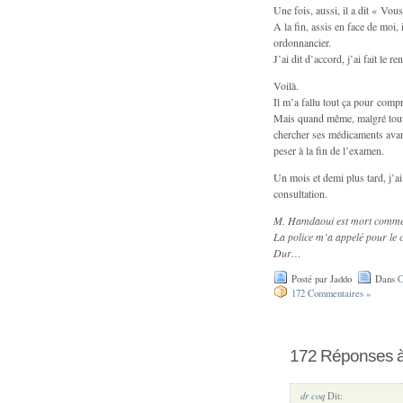
Une fois, aussi, il a dit « Vou
A la fin, assis en face de moi,
ordonnancier.
J’ai dit d’accord, j’ai fait le re
Voilà.
Il m’a fallu tout ça pour compr
Mais quand même, malgré tout,
chercher ses médicaments avant 
peser à la fin de l’examen.
Un mois et demi plus tard, j’a
consultation.
M. Hamdaoui est mort comme 
La police m’a appelé pour le c
Dur…
Posté par Jaddo
Dans
C
172 Commentaires »
172 Réponses 
dr coq
Dit: