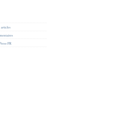
articles
mentaires
Press-FR