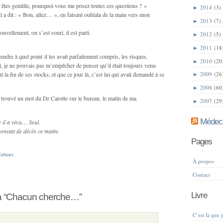
s êtes gentille, pourquoi vous me posez toutes ces questions ? »
►
2014
(3)
 il a dit : « Bon, allez… », en faisant ouhlala de la main vers mon
►
2013
(7)
nouvellement, on s’est souri, il est parti.
►
2012
(5)
►
2011
(18
endre à quel point il les avait parfaitement compris, les risques.
►
2010
(20
 je ne pouvais pas m’empêcher de penser qu’il était toujours venu
la fin de ses stocks, et que ce jour là, c’est lui qui avait demandé à se
►
2009
(26
►
2008
(60
i trouvé un mot du Dr Carotte sur le bureau, le matin de ma
►
2007
(29
Médeci
il a vécu… Seul.
onstat de décès ce matin.
Pages
abinet
À propos
Contact
Livre
à “Chacun cherche…”
C’est là que 