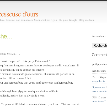
resseuse d'ours
aliste, brutes et non romancées. Sinon c'est pas rigolo. (Et pour Google : Blog médecin)
rche…
Rechercher :
 bonne tension…
»
Commenta
 dossier la première fois que je l’ai rencontré.
philippe
dan
t ce qu’on peut imaginer comme facteurs de risques cardio-vasculaires. Il
é certains qu’on ne connait pas encore.
hexdoc
dan
 ramenait dataient de quatre semaines, et auraient été parfaits si on
Pierre Wagne
uer les chiffres comme il faut.
coquelicots.
 pour une hémoglobine tout court, sauf que c’était son hémoglobine
liposuccion
d
une hémoglobine glyquée, sauf que c’était sa kaliémie.
roses, mes fe
kaliémie, mais c’était sa glycémie à jeun.
F68.10
dans
mes fesses ?
133, ça aurait été fabuleux comme clairance, sauf que c’était son tour de