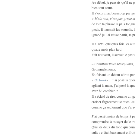
Au début, je pensais qu’il ne pa
bien tout court.
Il s’exprimait beaucoup par g
«
Mais non, c’est pas grave si
de loin la phrase la plus longue
pieds, il haussait les sourcils, 
Quand je l’ai laissé partir, la p
Il a revu quelques fois les aut
quatre mois plus tard.
Fait nouveau, il sentait le pa
–
Comment vous sentez-vous, 
Grommelements.
En faisant un détour adroit pa
«
OH+++
« , j’ai posé la que
agitant la main, j’ai posé la q
avez bu combien ?
Il a éclaté de rire, comme un g
croiser fugacement le mien. Je 
comme ça seulement que j’ai re
J’ai passé moins de temps à par
comprendre, à essayer de le tr
Que les deux du fond qui comm
suite : c’était bassement et f