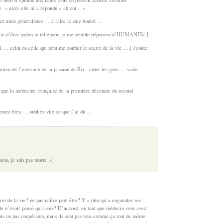
e » alors elle m’a répondu « ah oui . »
z amis généralistes … à faire le sale boulot …
rite d’être médecin tellement je me semble dépourvu d’HUMANITé ]
… celui ou celle qui peut me confier le secret de la vie … j’écoute
ilieu de l’exercice de la passion de Rrr : aider les gens … vaste
ue la médecine française de la première décennie du second
rmez bien … oubliez vite ce que j’ai dit …
ois, je suis pas morte ;-)
 de la vie? ne pas naître peut être? Y a plus qu’a engueuler ses
 de n’avoir pensé qu’à eux? D’accord, en tant que médecin vous avez
nts ou pas coopérants, mais ils sont pas tous comme ça tout de même.