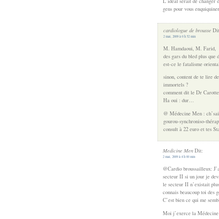
L’idéal serait de changer 
gens pour vous enquiquiner.
cardiologue de brousse
Dit
2 mai, 2009 à 0 h 52 min
M. Hamdaoui, M. Farid,
des gars du bled plus que
est-ce le fatalisme orienta
sinon, content de te lire 
immortels ?
comment dit le Dr Carotte
Ha oui : dur…
@ Médecine Men : ch’sais 
gourou-synchroniso-thérapi
consult à 22 euro et tes St
Medicine Men
Dit:
2 mai, 2009 à 4 h 00 min
@Cardio broussailleux: J’
secteur II si un jour je dev
le secteur II n’existait p
connais beaucoup toi des g
C’est bien ce qui me sembl
Moi j’exerce la Médecine 