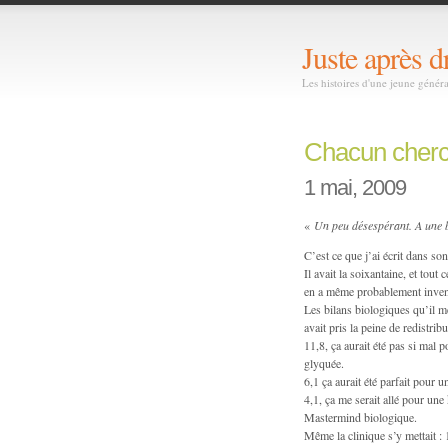
Juste après d
Les histoires d'une jeune génér
Chacun che
1 mai, 2009
«
Un peu désespérant. A une
C’est ce que j’ai écrit dans son
Il avait la soixantaine, et tou
en a même probablement invent
Les bilans biologiques qu’il me
avait pris la peine de redistrib
11,8, ça aurait été pas si mal
glyquée.
6,1 ça aurait été parfait pour 
4,1, ça me serait allé pour une 
Mastermind biologique.
Même la clinique s’y mettait : 