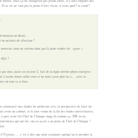
de métier, mais ça ne changerait pas grand chose, il y aura toujours des
 Si la vie ne vaut pas la peine d’être vécue, il reste quoi? la corde?
:
 du hameau on dirait…
l ou un biais de sélection ?
de nouveau; nous ne serions donc pas là pour rendre les »gens »
 déjà ?
pas moi, passe en secteur 2, fais de la lippo-dermo-phyto-energiso-
e à trente douze mille euro et ne nous casse plus les c… avec ta
ates où tout va si bien
ai commencé mes études de médecine avec la perspective de faire du
ais avoir un cabinet, et le jour veunu de la fin des études universitaires,
lus à part avoir été Chef de Clinique ouqq ch comme ça. NB: tu en
énéralistes qui ont été, ont eu accès a un poste de Chef de Clinique ?
ait.
d’Urgence … c’est à dire que pour examiner quelqu’un et prendre la