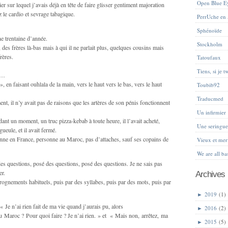
Open Blue E
vier sur lequel j’avais déjà en tête de faire glisser gentiment majoration
z le cardio et sevrage tabagique.
PerrUche en
Sphénoïde
une trentaine d’année.
Stockholm
des frères là-bas mais à qui il ne parlait plus, quelques cousins mais
rères.
Tatoufaux
Tiens, si je tw
é…
, en faisant ouhlala de la main, vers le haut vers le bas, vers le haut
Toubib92
Traducmed
nt, il n’y avait pas de raisons que les artères de son pénis fonctionnent
Un infirmier
ndant un moment, un truc pizza-kebab à toute heure, il l’avait acheté,
Une sering
 gueule, et il avait fermé.
sonne en France, personne au Maroc, pas d’attaches, sauf ses copains de
Vieux et mer
We are all ba
 des questions, posé des questions, posé des questions. Je ne sais pas
er.
Archives
rognements habituels, puis par des syllabes, puis par des mots, puis par
►
2019
(1)
« Je n’ai rien fait de ma vie quand j’aurais pu, alors
►
2016
(2)
Maroc ? Pour quoi faire ? Je n’ai rien. » et « Mais non, arrêtez, ma
►
2015
(5)