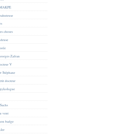
 MAKPE
abahuteuse
es
res choses
ndeuse
orée
eorges Zafran
octeur V
r Stéphane
tit docteur
Spykologue
 Sachs
du vent
mon badge
kler