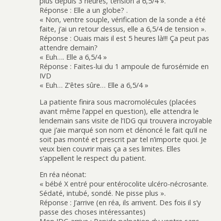
plus depuis 3 heures, tension à 6,5/4 ».
Réponse : Elle a un globe? .
« Non, ventre souple, vérification de la sonde a été
faite, j’ai un retour dessus, elle a 6,5/4 de tension ».
Réponse : Ouais mais il est 5 heures là!!! Ça peut pas
attendre demain?
« Euh…. Elle a 6,5/4 »
Réponse : Faites-lui du 1 ampoule de furosémide en
IVD
« Euh… Z’êtes sûre… Elle a 6,5/4 »
La patiente finira sous macromolécules (placées
avant même l’appel en question), elle attendra le
lendemain sans visite de l’IDG qui trouvera incroyable
que j’aie marqué son nom et dénoncé le fait qu’il ne
soit pas monté et prescrit par tel n’importe quoi. Je
veux bien couvrir mais ça a ses limites. Elles
s’appellent le respect du patient.
En réa néonat:
« bébé X entré pour entérocolite ulcéro-nécrosante.
Sédaté, intubé, sondé. Ne pisse plus ».
Réponse : J’arrive (en réa, ils arrivent. Des fois il s’y
passe des choses intéressantes)