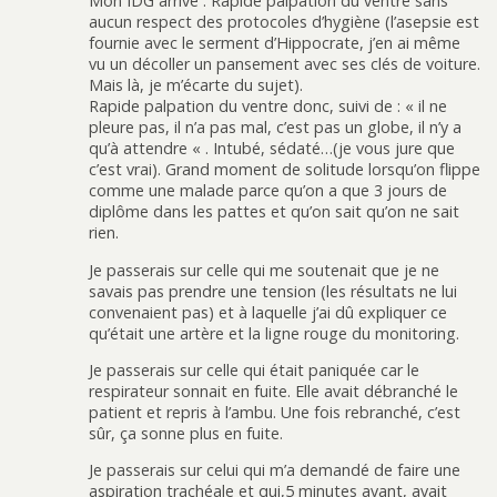
Mon IDG arrive : Rapide palpation du ventre sans
aucun respect des protocoles d’hygiène (l’asepsie est
fournie avec le serment d’Hippocrate, j’en ai même
vu un décoller un pansement avec ses clés de voiture.
Mais là, je m’écarte du sujet).
Rapide palpation du ventre donc, suivi de : « il ne
pleure pas, il n’a pas mal, c’est pas un globe, il n’y a
qu’à attendre « . Intubé, sédaté…(je vous jure que
c’est vrai). Grand moment de solitude lorsqu’on flippe
comme une malade parce qu’on a que 3 jours de
diplôme dans les pattes et qu’on sait qu’on ne sait
rien.
Je passerais sur celle qui me soutenait que je ne
savais pas prendre une tension (les résultats ne lui
convenaient pas) et à laquelle j’ai dû expliquer ce
qu’était une artère et la ligne rouge du monitoring.
Je passerais sur celle qui était paniquée car le
respirateur sonnait en fuite. Elle avait débranché le
patient et repris à l’ambu. Une fois rebranché, c’est
sûr, ça sonne plus en fuite.
Je passerais sur celui qui m’a demandé de faire une
aspiration trachéale et qui,5 minutes avant, avait