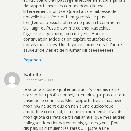
écrits, soit-dit en passage effectivement sans jamais
de rapports avec les comms dont elle est
littéralement inondée! Quand à ta « faiblesse de
nouvelle installée » et bien garde-la le plus
longtemps possible afin de ne pas finit comme un
vieil aigri et frustré comme ce cher Radech!Et
l’agressivité gratuite, bien moyen… Bonne
continuation Jaddo et on espère toutefois de
nouveaux articles. Une fayotte comme dirait l’autre
sauveur de vies et de l’HUmaniiiiiiiitéééééééééé!
Répondre
Isabelle
8 décembre 2009
Je voudrais juste ajouter un truc : j’y connais rien à
votre milieu professionnel, et en plus, j’ai pas du tout
envie de le connaître. Mes rapports très ténus avec
mon MG ne sont dûs en rien à une quelconque
antipathie contre lui, ni à une moindre envie d’avoir
mon quota d’arrêts de travail annuel que mes autres
collègues fonctionnaires -ouais, ya des gens, j’vous
dis pas, ils cumulent les tares… – juste à une