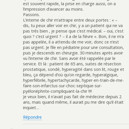
est souvent rapide, la prise en charge aussi, on a
l’impression d’avancer au moins.
Passons.
L’interne de chir m’attrape entre deux portes : « –
dis, tu peux aller voir en chir, y a un patient qui ne va
pas très bien , je pense que c’est médical. – oui, c’est
quoi ? c’est urgent ? – il a de la fièvre ». Bon, il ne m’a
pas appelée, il a attendu de me voir, donc ce n’est
pas urgent. Je file en pédiatrie pour une consultation,
puis je descends en chirurgie. 30 minutes après avoir
vu l’interne de chir. Sans avoir été rappelée par le
service. Et là : patient de 65 ans, suites de résection
prostatique, sondé, hyperagité dans son lit, rouge et
bleu, ça dépend d’où qu’on regarde, hyperalgique,
hyperfébrile, hypertachycarde, hyper-en-train-de-me-
faire-son-infarctus-sur-choc-septique-sur-
pyélonéphrite-compliquant-la-chir !!!!
Je veux bien, il n’avait pas fait de médecine depuis 2
ans, mais quand même, il aurait pu me dire qu’il était
inquiet…
Répondre