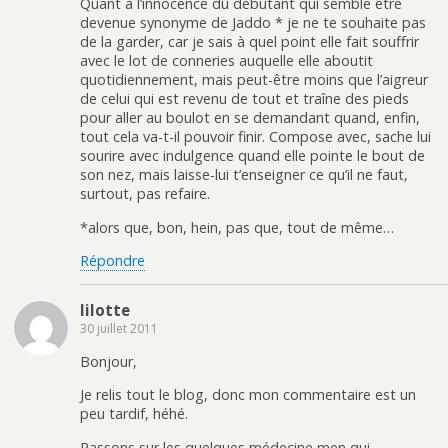
Quant à l’innocence du débutant qui semble être
devenue synonyme de Jaddo * je ne te souhaite pas
de la garder, car je sais à quel point elle fait souffrir
avec le lot de conneries auquelle elle aboutit
quotidiennement, mais peut-être moins que l’aigreur
de celui qui est revenu de tout et traîne des pieds
pour aller au boulot en se demandant quand, enfin,
tout cela va-t-il pouvoir finir. Compose avec, sache lui
sourire avec indulgence quand elle pointe le bout de
son nez, mais laisse-lui t’enseigner ce qu’il ne faut,
surtout, pas refaire.
*alors que, bon, hein, pas que, tout de même…
Répondre
lilotte
30 juillet 2011
Bonjour,
Je relis tout le blog, donc mon commentaire est un
peu tardif, héhé.
Passons sur les quelques médecine men qui