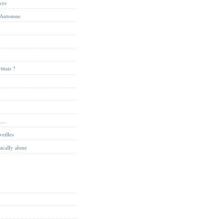
yes
 Automne
ittais ?
ue…
veilles
sically alone