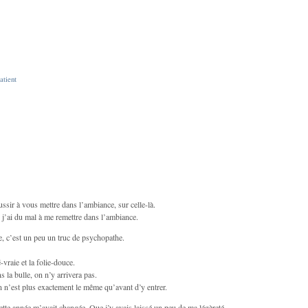
atient
éussir à vous mettre dans l’ambiance, sur celle-là.
j’ai du mal à me remettre dans l’ambiance.
, c’est un peu un truc de psychopathe.
é-vraie et la folie-douce.
s la bulle, on n’y arrivera pas.
on n’est plus exactement le même qu’avant d’y entrer.
tte année m’avait changée. Que j’y avais laissé un peu de ma légèreté,