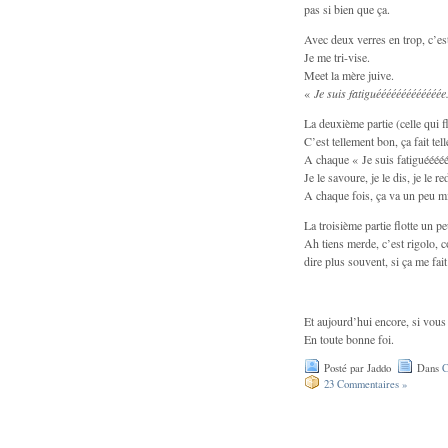
pas si bien que ça.
Avec deux verres en trop, c’est
Je me tri-vise.
Meet la mère juive.
«
Je suis fatiguééééééééééééée
La deuxième partie (celle qui fl
C’est tellement bon, ça fait tel
A chaque « Je suis fatiguéééééé
Je le savoure, je le dis, je le r
A chaque fois, ça va un peu mi
La troisième partie flotte un p
Ah tiens merde, c’est rigolo, c
dire plus souvent, si ça me f
Et aujourd’hui encore, si vous 
En toute bonne foi.
Posté par Jaddo
Dans
C
23 Commentaires »