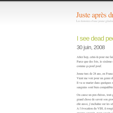
Juste après d
Les histoires d'une jeune génér
I see dead p
30 juin, 2008
Allez hop, celui-là pour me fa
Parce que des fois, le sixième 
comme ça pouf pouf.
Jeune turc de 28 ans, en Franc
Vient me voir pour un genre de 
Il va se marier dans quelques mo
sanguins sont bien compatible
On cause un peu rhésus, tout ça
grand chose de savoir son group
elle aussi, j’enchaîne sur les 
A l’évocation du VIH, il rougit
groupe sanguin, pour savoir s’