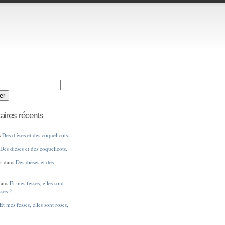
ires récents
s
Des dièses et des coquelicots.
s
Des dièses et des coquelicots.
r
dans
Des dièses et des
ans
Et mes fesses, elles sont
sses ?
Et mes fesses, elles sont roses,