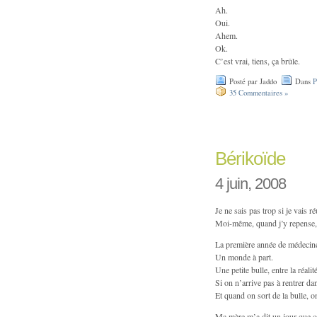
Ah.
Oui.
Ahem.
Ok.
C’est vrai, tiens, ça brûle.
Posté par Jaddo
Dans
P
35 Commentaires »
Bérikoïde
4 juin, 2008
Je ne sais pas trop si je vais r
Moi-même, quand j’y repense, 
La première année de médecine
Un monde à part.
Une petite bulle, entre la réalit
Si on n’arrive pas à rentrer dan
Et quand on sort de la bulle, 
Ma mère m’a dit un jour que ce