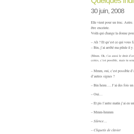
Quelques in
30 juin, 2008
Elle vient pour un truc. Autre.
être enceinte.
Voilà qui change la donne pour 
– Ah ? Et qu’est ce qui vous fa
– Bin, j’ai arrêté ma pilule il 
(Mmm. Ok, t’as aussi le droit d’av
certes, c’est possible, mais tu s
– Mmm, oui, c’est possible d’avo
d’autres signes ?
– Bin heuu…. J’ai des fois un 
– Oui…
– Et pis l’autre matin j’ai eu
– Mmm-hmmm
–
Silence
…
–
Cliquetis de clavier