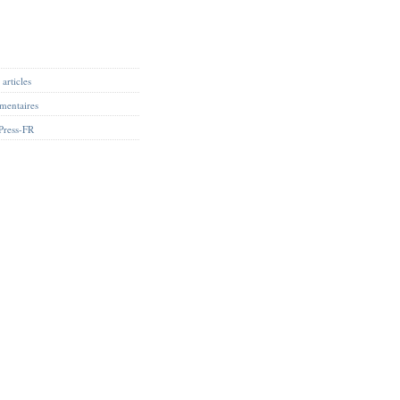
articles
mentaires
Press-FR