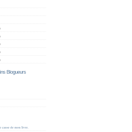
)
)
)
)
)
ns Blogueurs
je cause de mon livre.