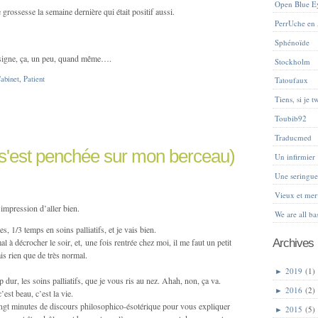
Open Blue E
de grossesse la semaine dernière qui était positif aussi.
PerrUche en
Sphénoïde
 signe, ça, un peu, quand même….
Stockholm
abinet
,
Patient
Tatoufaux
Tiens, si je tw
Toubib92
Traducmed
(s'est penchée sur mon berceau)
Un infirmier
Une sering
Vieux et mer
’impression d’aller bien.
We are all ba
, 1/3 temps en soins palliatifs, et je vais bien.
l à décrocher le soir, et, une fois rentrée chez moi, il me faut un petit
Archives
is rien que de très normal.
►
2019
(1)
dur, les soins palliatifs, que je vous ris au nez. Ahah, non, ça va.
►
2016
(2)
’est beau, c’est la vie.
ingt minutes de discours philosophico-ésotérique pour vous expliquer
►
2015
(5)