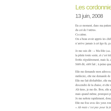
Les cordonni
13 juin, 2008
En ce moment, dans ma patientè
du col de l’utérus.
Ca calme.
On a beau avoir appris les chif
n’arrive jamais à cet âge-là, ça
Je me suis dit : « Ma fille (
oui
la pilule toute seule, et c’est 
frottis régulièrement, mais là
Sitôt dit, sitôt fait ; à peine
Elle me demande mon adresse,
médecin), elle me demande de 
Elle me fait déshabiller, elle m
descendre de la chaise, et elle 
Ah tiens, je me dis. Bon, elle
mais quand même, pourquoi p
Je me nettoie rapidement, donc
Elle me fixe avec des yeux ronds
«
Ah mais c’est pas pour la fo