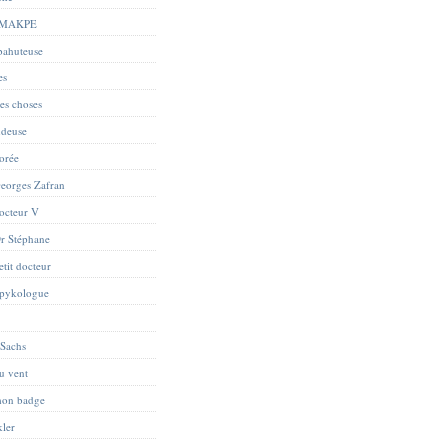
 MAKPE
abahuteuse
es
res choses
ndeuse
orée
eorges Zafran
octeur V
r Stéphane
tit docteur
Spykologue
 Sachs
du vent
mon badge
kler