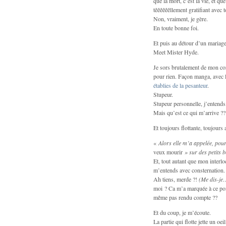
que la mort, c’est la vie, et q
têêêêêêllement gratifiant avec 
Non, vraiment, je gère.
En toute bonne foi.
Et puis au détour d’un mariage,
Meet Mister Hyde.
Je sors brutalement de mon cor
pour rien. Façon manga, avec l
établies de la pesanteur
.
Stupeur.
Stupeur personnelle, j’entends
Mais qu’est ce qui m’arrive ??
Et toujours flottante, toujours 
«
Alors elle m’a appelée, pour
veux mourir
» sur des petits b
Et, tout autant que mon interlo
m’entends avec consternation.
Ah tiens, merde ?!
(Me dis-je
moi ? Ca m’a marquée à ce po
même pas rendu compte ??
Et du coup, je m’écoute.
La partie qui flotte jette un oe