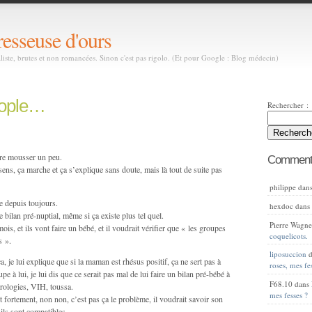
resseuse d'ours
aliste, brutes et non romancées. Sinon c'est pas rigolo. (Et pour Google : Blog médecin)
eople…
Rechercher :
ire mousser un peu.
Commenta
sens, ça marche et ça s’explique sans doute, mais là tout de suite pas
philippe
dan
e depuis toujours.
hexdoc
dan
bilan pré-nuptial, même si ça existe plus tel quel.
Pierre Wagne
is, et ils vont faire un bébé, et il voudrait vérifier que « les groupes
coquelicots.
s ».
liposuccion
d
, je lui explique que si la maman est rhésus positif, ça ne sert pas à
roses, mes fe
e à lui, je lui dis que ce serait pas mal de lui faire un bilan pré-bébé à
F68.10
dans
sérologies, VIH, toussa.
mes fesses ?
 fortement, non non, c’est pas ça le problème, il voudrait savoir son
ils sont compatibles.