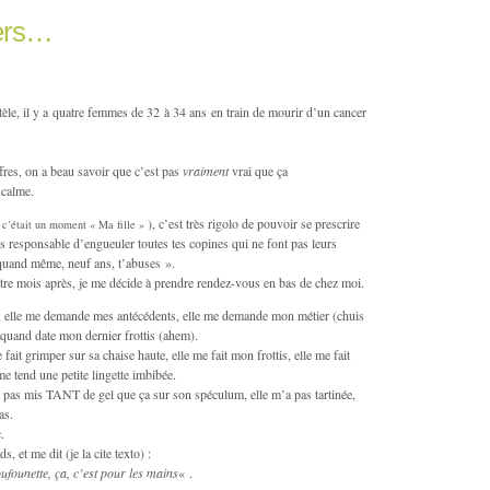
ers…
le, il y a quatre femmes de 32 à 34 ans en train de mourir d’un cancer
fres, on a beau savoir que c’est pas
vraiment
vrai que ça
 calme.
), c’est très rigolo de pouvoir se prescrire
, c’était un moment « Ma fille »
très responsable d’engueuler toutes tes copines qui ne font pas leurs
, quand même, neuf ans, t’abuses ».
 quatre mois après, je me décide à prendre rendez-vous en bas de chez moi.
 elle me demande mes antécédents, elle me demande mon métier (chuis
quand date mon dernier frottis (ahem).
e fait grimper sur sa chaise haute, elle me fait mon frottis, elle me fait
me tend une petite lingette imbibée.
 a pas mis TANT de gel que ça sur son spéculum, elle m’a pas tartinée,
as.
.
, et me dit (je la cite texto) :
ufounette, ça, c’est pour les mains
« .