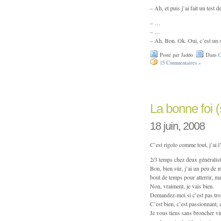
– Ah, et puis j’ai fait un test 
– …
– …
– Ah. Bon. Ok. Oui, c’est un
Posté par Jaddo
Dans
C
15 Commentaires »
La bonne foi 
18 juin, 2008
C’est rigolo comme tout, j’ai l
2/3 temps chez deux généralistes
Bon, bien sûr, j’ai un peu de ma
bout de temps pour atterrir, ma
Non, vraiment, je vais bien.
Demandez-moi si c’est pas trop 
C’est bien, c’est passionnant, c
Je vous tiens sans broncher v