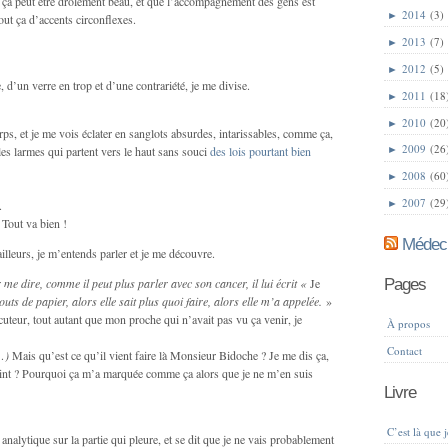
ue ça peut être drôlement beau, et que l’accompagnement des gens est
►
2014
(3)
tout ça d’accents circonflexes.
►
2013
(7)
►
2012
(5)
 d’un verre en trop et d’une contrariété, je me divise.
►
2011
(18
►
2010
(20
ps, et je me vois éclater en sanglots absurdes, intarissables, comme ça,
►
2009
(26
es larmes qui partent vers le haut sans souci
des lois pourtant bien
►
2008
(60
►
2007
(29
.
 Tout va bien !
Médeci
ailleurs, je m’entends parler et je me découvre.
 me dire, comme il peut plus parler avec son cancer, il lui écrit «
Je
Pages
outs de papier, alors elle sait plus quoi faire, alors elle m’a appelée.
»
cuteur, tout autant que mon proche qui n’avait pas vu ça venir, je
À propos
Contact
…)
Mais qu’est ce qu’il vient faire là Monsieur Bidoche ? Je me dis ça,
int ? Pourquoi ça m’a marquée comme ça alors que je ne m’en suis
Livre
C’est là que 
il analytique sur la partie qui pleure, et se dit que je ne vais probablement