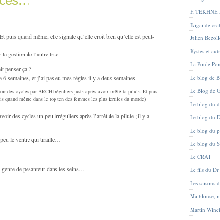
dices…
H TEKHNE
Ikigai de cr
 Et puis quand même, elle signale qu’elle croit bien qu’elle est peut-
Julien Bezoll
Kystes et aut
la gestion de l’autre truc.
La Poule Po
it penser ça ?
y a 6 semaines, et j’ai pas eu mes règles il y a deux semaines.
Le blog de B
Le Blog de G
oir des cycles par ARCHI réguliers juste après avoir arrêté ta pilule. Et puis
erais quand même dans le top ten des femmes les plus fertiles du monde)
Le blog du d
ir des cycles un peu irréguliers après l’arrêt de la pilule ; il y a
Le blog du D
Le blog du pe
peu le ventre qui tiraille…
Le blog du 
Le CRAT
 un genre de pesanteur dans les seins…
Le fils du Dr
Les saisons 
Ma blouse, 
Martin Winc