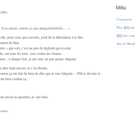
Méta
 pire.
Connexion
Flux
RSS
des 
. Si tu savais comme je suis fatiguééééééééée….
»
RSS
des com
otte, pour ceux qui suivent), jouit de la délectation à le dire.
lement de bien.
Site de Word
ée » qui sort, c’est un peu de légèreté qui revient.
edis, sur tous les tons, sous toutes les formes.
eux ; à chaque fois, je me sens un peu moins fatiguée.
eu plus haut encore, et s’en étonne.
omme ça me fait du bien de dire que je suis fatiguée… Ptêt je devrais le
ait du bien comme ça…
me posez la question, je vais bien.
abinet