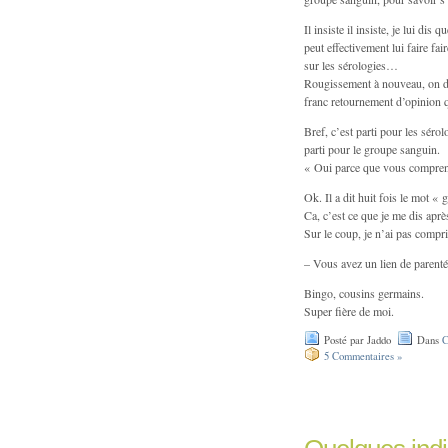
Il insiste il insiste, je lui dis
peut effectivement lui faire fa
sur les sérologies…
Rougissement à nouveau, on disc
franc retournement d’opinion q
Bref, c’est parti pour les séro
parti pour le groupe sanguin.
« Oui parce que vous comprene
Ok. Il a dit huit fois le mot «
Ca, c’est ce que je me dis aprè
Sur le coup, je n’ai pas compr
– Vous avez un lien de parenté
Bingo, cousins germains.
Super fière de moi.
Posté par Jaddo
Dans
C
5 Commentaires »