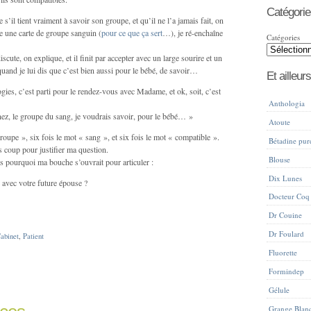
Catégorie
 que s’il tient vraiment à savoir son groupe, et qu’il ne l’a jamais fait, on
ire une carte de groupe sanguin (
pour ce que ça sert
…), je ré-enchaîne
Catégories
ute, on explique, et il finit par accepter avec un large sourire et un
uand je lui dis que c’est bien aussi pour le bébé, de savoir…
Et ailleurs
logies, c’est parti pour le rendez-vous avec Madame, et ok, soit, c’est
Anthologia
z, le groupe du sang, je voudrais savoir, pour le bébé… »
Atoute
 groupe », six fois le mot « sang », et six fois le mot « compatible ».
Bétadine pur
s coup pour justifier ma question.
Blouse
is pourquoi ma bouche s’ouvrait pour articuler :
Dix Lunes
 avec votre future épouse ?
Docteur Coq
Dr Couine
Dr Foulard
abinet
,
Patient
Fluorette
Formindep
Gélule
Grange Blan