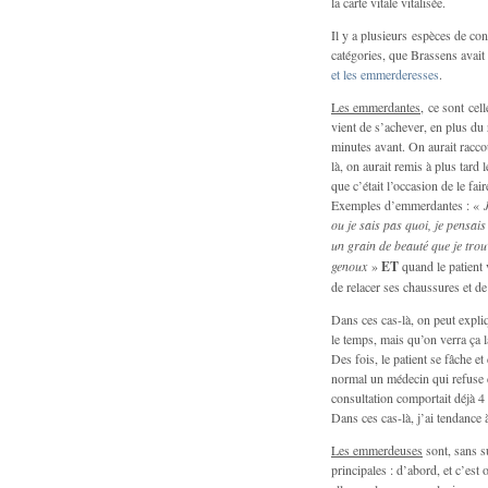
la carte vitale vitalisée.
Il y a plusieurs espèces de con
catégories, que Brassens avait
et les emmerderesses
.
Les emmerdantes
, ce sont cel
vient de s’achever, en plus du
minutes avant. On aurait racco
là, on aurait remis à plus tard
que c’était l’occasion de le fair
Exemples d’emmerdantes : «
ou je sais pas quoi, je pensais
un grain de beauté que je trou
genoux
»
ET
quand le patient 
de relacer ses chaussures et 
Dans ces cas-là, on peut expliq
le temps, mais qu’on verra ça l
Des fois, le patient se fâche et
normal un médecin qui refuse d
consultation comportait déjà 4 
Dans ces cas-là, j’ai tendance
Les emmerdeuses
sont, sans su
principales : d’abord, et c’est