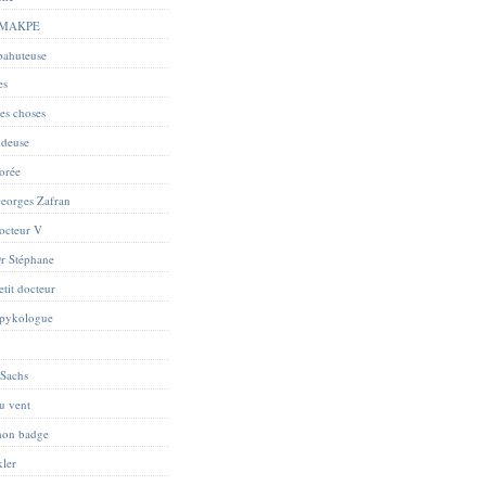
 MAKPE
abahuteuse
es
res choses
ndeuse
orée
eorges Zafran
octeur V
r Stéphane
tit docteur
Spykologue
 Sachs
du vent
mon badge
kler