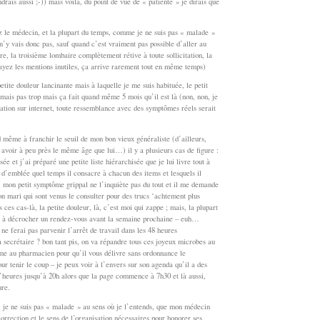
drais aussi ;-)) mais voilà, du point de vue de « patiente » je dirais que
z le médecin, et la plupart du temps, comme je ne suis pas « malade »
 n’y vais donc pas, sauf quand c’est vraiment pas possible d’aller au
vre, la troisième lombaire complètement rétive à toute sollicitation, la
yez les mentions inutiles, ça arrive rarement tout en même temps)
petite douleur lancinante mais à laquelle je me suis habituée, le petit
ais pas trop mais ça fait quand même 5 mois qu’il est là (non, non, je
ation sur internet, toute ressemblance avec des symptômes réels serait
 même à franchir le seuil de mon bon vieux généraliste (d’ailleurs,
s avoir à peu près le même âge que lui…) il y a plusieurs cas de figure :
ée et j’ai préparé une petite liste hiérarchisée que je lui livre tout à
e d’emblée quel temps il consacre à chacun des items et lesquels il
s, mon petit symptôme grippal ne l’inquiète pas du tout et il me demande
 mari qui sont venus le consulter pour des trucs ‘achtement plus
s ces cas-là, la petite douleur, là, c’est moi qui zappe ; mais, la plupart
si à décrocher un rendez-vous avant la semaine prochaine – euh…
ne ferai pas parvenir l’arrêt de travail dans les 48 heures
secrétaire ? bon tant pis, on va répandre tous ces joyeux microbes au
me au pharmacien pour qu’il vous délivre sans ordonnance le
r tenir le coup – je peux voir à l’envers sur son agenda qu’il a des
 d’heures jusqu’à 20h alors que la page commence à 7h30 et là aussi,
ure.
 je ne suis pas « malade » au sens où je l’entends, que mon médecin
correction et le sens de l’organisation nécessaires pour honorer ses