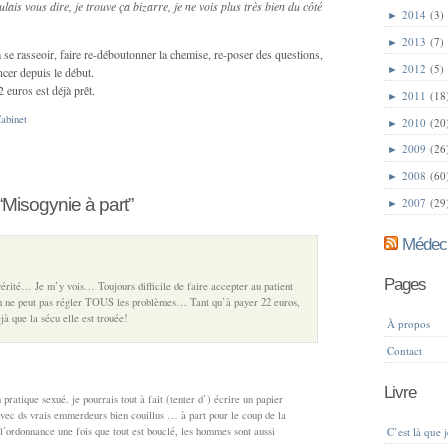
ulais vous dire, je trouve ça bizarre, je ne vois plus très bien du côté
►
2014
(3)
►
2013
(7)
a se rasseoir, faire re-déboutonner la chemise, re-poser des questions,
►
2012
(5)
cer depuis le début.
 euros est déjà prêt.
►
2011
(18
abinet
►
2010
(20
►
2009
(26
►
2008
(60
Misogynie à part”
►
2007
(29
Médeci
Pages
vérité… Je m’y vois… Toujours difficile de faire accepter au patient
on ne peut pas régler TOUS les problèmes… Tant qu’à payer 22 euros,
jà que la sécu elle est trouée!
À propos
Contact
Livre
ratique sexué. je pourrais tout à fait (tenter d’) écrire un papier
vec ds vrais emmerdeurs bien couillus … à part pour le coup de la
 l’ordonnance une fois que tout est bouclé, les hommes sont aussi
C’est là que 