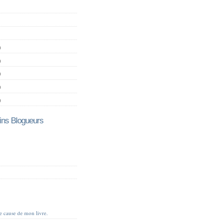
)
)
)
)
)
ns Blogueurs
je cause de mon livre.