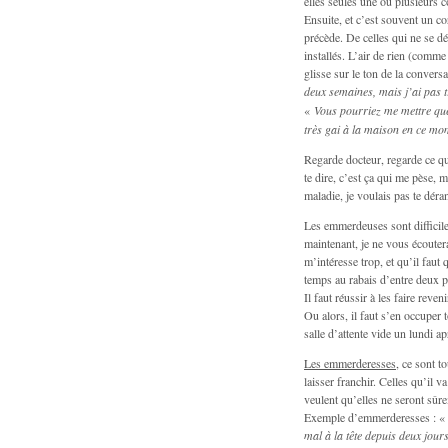
elles seules une ou plusieurs c
Ensuite, et c’est souvent un cor
précède. De celles qui ne se dé
installés. L’air de rien (comme 
glisse sur le ton de la conver
deux semaines, mais j’ai pas 
«
Vous pourriez me mettre quel
très gai à la maison en ce mo
Regarde docteur, regarde ce qu’i
te dire, c’est ça qui me pèse, 
maladie, je voulais pas te dér
Les emmerdeuses sont difficiles
maintenant, je ne vous écoutera
m’intéresse trop, et qu’il fau
temps au rabais d’entre deux p
Il faut réussir à les faire reve
Ou alors, il faut s’en occuper 
salle d’attente vide un lundi a
Les emmerderesses
, ce sont t
laisser franchir. Celles qu’il 
veulent qu’elles ne seront sû
Exemple d’emmerderesses : 
mal à la tête depuis deux jour