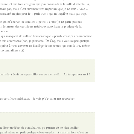
heure, et que tous ces gens que j’ai croisés dans la salle d’attente, là,
onnais pas, mais c’est sûrement très important que je ne leur « vole »
onsacré en plus pour le « petit truc » qui m’inquiète mais pas trop.
 qui m’énerve, ce sont les « petits » clubs (je ne parle pas des
i réclament des certificats médicaux autorisant la pratique de la
 salon.
x qui manquent de culture brassensesque – pouah, c’est pas beau comme
de tels contresens (non, je plaisante, Dr Coq, mais vous loupez quelque
s prête à vous envoyer un florilège de ses textes, qui sont à lire, même
portent ailleurs :))
 avais déjà écrit un super-billet sur ce thème-là… Au temps pour moi !
es certificats médicaux – je vais p’t’et aller me recoucher
ite liste en début de consultation, ça permet de ne rien oublier
quand même un petit quelque chose en plus…) mais parfois, c’est un