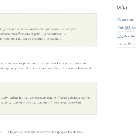
Méta
Connexion
Flux
RSS
des 
t égarer mes lecteurs, aucune pratique sexuée dans ce post.
quement pour Brassens et pour « la consultation ».
RSS
des com
ui vaut tout à fait sur ce chapitre « le patient ».
Site de Word
ue vous êtes des praticiens privés qui vous faites payer pour votre
nts à qui on jetterait des pièces pour une affiche de bonne volonté ou de
it suivi, même les mal-comprenants dont je m’honore de faire partie.
 santé particulier » ou « particuliers » ? Pourvu qu’Enervé ne
s… (t’façons, je crois que tu pourrais m’expliquer les classes