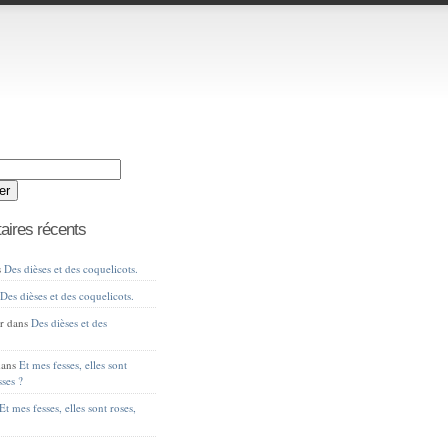
ires récents
s
Des dièses et des coquelicots.
s
Des dièses et des coquelicots.
r
dans
Des dièses et des
ans
Et mes fesses, elles sont
sses ?
Et mes fesses, elles sont roses,