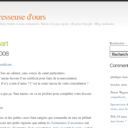
resseuse d'ours
aliste, brutes et non romancées. Sinon c'est pas rigolo. (Et pour Google : Blog médecin)
art
Rechercher :
2008
certificats
.
Commenta
 fois au cabinet, sans soucis de santé particuliers.
philippe
dan
’aurais besoin d’un certificat pour faire de la musculation.
 Il n’y a rien d’autre ? C’est la seule raison de votre consultation ?
hexdoc
dan
Pierre Wagne
n’y a que ça. Tant mieux, on va en profiter pour compléter votre dossier
coquelicots.
liposuccion
d
ça.
roses, mes fe
F68.10
dans
es et des petites cases bien rangées qui sommeille en moi en jubilait
mes fesses ?
 dossier aux petits oignons que même
les formulaires d’assurance
ont
mpli les 20 minutes de la consultation, mais ça valait le coup ; c’était