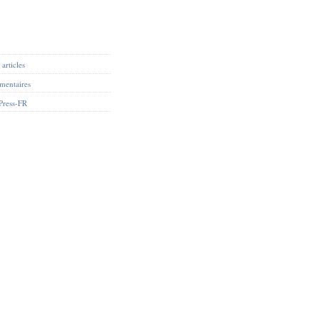
articles
mentaires
Press-FR