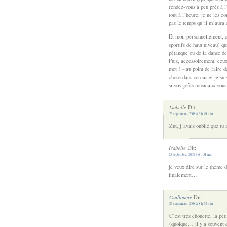
rendez-vous à peu près à l’
tout à l’heure, je ne les c
pas le temps qu’il m’aura c
Et moi, personnellement, ce
sportifs de haut niveau) qu
pétanque ou de la danse de
Puis, accessoirement, ceu
mot ! – au point de faire 
chose dans ce cas et je sui
si vos goûts musicaux vous 
Isabelle
Dit:
25 septembre, 2008 à 6 h 49 min
Zut, j’avais oublié que tu
Isabelle
Dit:
25 septembre, 2008 à 6 h 51 min
je veux dire sur le thème d
finalement…
Guillaume
Dit:
25 septembre, 2008 à 8 h 54 min
C’est très chouette, la pet
(quoique… il y a souvent 