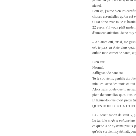
nickel.
Pour ça, j’aime bien les certif
choses essentielles qu’on est s
C’est donc avec toute la béatit
22 euros s’il vous plaît madem
d’une consultation. Je ne m’y s
– Ah alors oui, aussi, me gliss
est, je pars en Asie dans quatre
oublié mon carnet de santé, et
Bien sûr.
Normal.
Affligeant de banalité.
Tu te souviens, gentille abrutie
minutes, avec des mots et tout
Alors sans doute que tu ne sais
plein de nouvelles questions, 
Et figure-toi que c’est précisé
QUESTION TOUT A L’HEU
La « consultation de seuil », ç
Le terrible «
Ah et oui docteur
ce qu’on a de système pileux pa
qu’elle survient systématiqueme