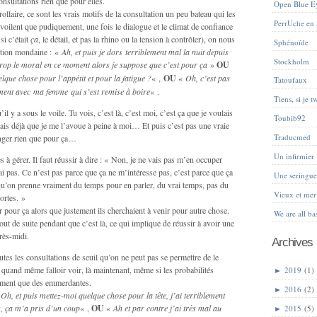
onsultations rien que pour elles.
Open Blue E
ollaire, ce sont les vrais motifs de la consultation un peu bateau qui les
PerrUche en
voilent que pudiquement, une fois le dialogue et le climat de confiance
si c’était
ça
, le détail, et pas la rhino ou la tension à contrôler), on nous
Sphénoïde
sation mondaine : «
Ah, et puis je dors terriblement mal la nuit depuis
Stockholm
trop le moral en ce moment alors je suppose que c’est pour ça
»
OU
que chose pour l’appétit et pour la fatigue ?
« ,
OU
«
Oh, c’est pas
Tatoufaux
ment avec ma femme qui s’est remise à boire
« .
Tiens, si je tw
l y a sous le voile. Tu vois, c’est là, c’est moi, c’est ça que je voulais
Toubib92
mais déjà que je me l’avoue à peine à moi… Et puis c’est pas une vraie
Traducmed
anger rien que pour ça…
Un infirmier
 à gérer. Il faut réussir à dire : « Non, je ne vais pas m’en occuper
i pas. Ce n’est pas parce que ça ne m’intéresse pas, c’est parce que ça
Une sering
t qu’on prenne vraiment du temps pour en parler, du vrai temps, pas du
Vieux et mer
ortes. »
nir pour ça alors que justement ils cherchaient à venir pour autre chose.
We are all ba
tout de suite pendant que c’est là, ce qui implique de réussir à avoir une
près-midi.
Archives
outes les consultations de seuil qu’on ne peut pas se permettre de le
va quand même falloir voir, là maintenant, même si les probabilités
►
2019
(1)
rement que des emmerdantes.
►
2016
(2)
«
Oh, et puis mettez-moi quelque chose pour la tête, j’ai terriblement
s, ça m’a pris d’un coup
« ,
OU
«
Ah et par contre j’ai très mal au
►
2015
(5)