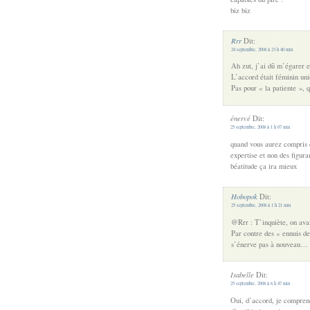
biz biz
Rrr
Dit:
24 septembre, 2008 à 23 h 40 min
Ah zut, j’ai dû m’égarer e
L’accord était féminin uni
Pas pour « la patiente », q
énervé
Dit:
25 septembre, 2008 à 1 h 07 min
quand vous aurez compris q
expertise et non des figura
béatitude ça ira mieux
Hobopok
Dit:
25 septembre, 2008 à 1 h 21 min
@Rrr : T’inquiète, on ava
Par contre des « ennuis de
s’énerve pas à nouveau…
Isabelle
Dit:
25 septembre, 2008 à 6 h 47 min
Oui, d’accord, je comprend