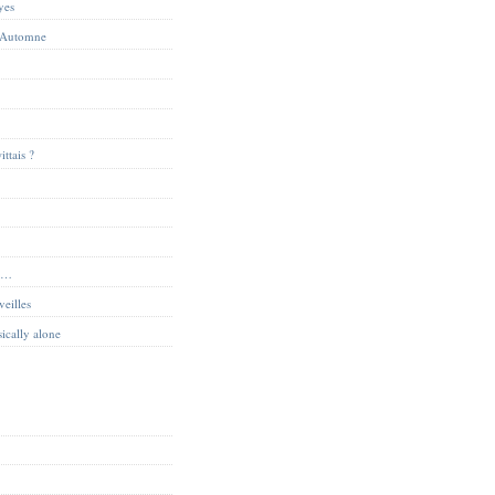
yes
 Automne
ittais ?
ue…
veilles
sically alone