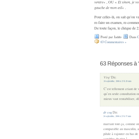
ventre
« , OU «
Et sinon, je vo
gauche de mon œil
« .
Pour celles-là, on sait qu’on v
re-faire un examen, re-commen
De toute façon, le chèque de 22
Posté par Jaddo
Dans
C
63 Commentaires »
63 Réponses à “
Virg'
Dit:
24 septembre, 2008 à 23 h 20 min
C’est tellement criant de 
qu’en seule consultation 
mieux vaut rentabiliser, dé
dr coq
Dit:
24 septembre, 2008 à 23 h 37 min
marrant tout ça, comme on p
comparable au masculin, a
pilule à rajouter en bas de
capables du pire !