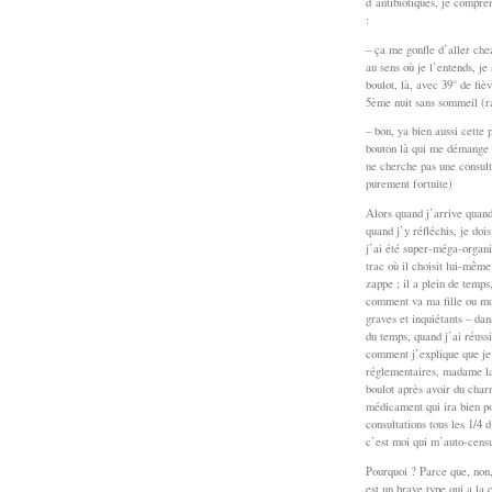
d’antibiotiques, je compren
:
– ça me gonfle d’aller che
au sens où je l’entends, je
boulot, là, avec 39° de fiè
5ème nuit sans sommeil (ra
– bon, ya bien aussi cette 
bouton là qui me démange m
ne cherche pas une consult
purement fortuite)
Alors quand j’arrive quand
quand j’y réfléchis, je doi
j’ai été super-méga-organis
trac où il choisit lui-mêm
zappe ; il a plein de temp
comment va ma fille ou mon
graves et inquiétants – dan
du temps, quand j’ai réus
comment j’explique que je 
réglementaires, madame la 
boulot après avoir du char
médicament qui ira bien pou
consultations tous les 1/4
c’est moi qui m’auto-cens
Pourquoi ? Parce que, non,
est un brave type qui a la 