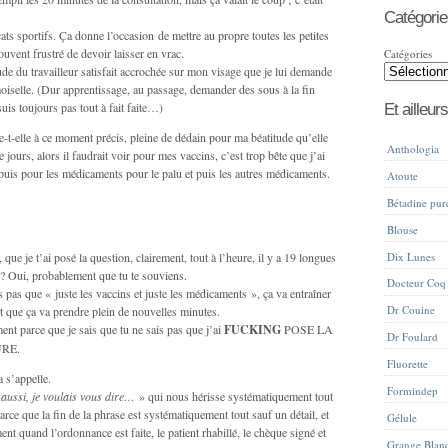
Catégorie
icats sportifs. Ça donne l’occasion de mettre au propre toutes les petites
ouvent frustré de devoir laisser en vrac.
Catégories
ude du travailleur satisfait accrochée sur mon visage que je lui demande
oiselle. (Dur apprentissage, au passage, demander des sous à la fin
uis toujours pas tout à fait faite…)
Et ailleurs
e-t-elle à ce moment précis, pleine de dédain pour ma béatitude qu’elle
Anthologia
 jours, alors il faudrait voir pour mes vaccins, c’est trop bête que j’ai
 puis pour les médicaments pour le palu et puis les autres médicaments.
Atoute
Bétadine pur
Blouse
, que je t’ai posé la question, clairement, tout à l’heure, il y a 19 longues
Dix Lunes
 ? Oui, probablement que tu te souviens.
Docteur Coq
 pas que « juste les vaccins et juste les médicaments », ça va entraîner
Dr Couine
et que ça va prendre plein de nouvelles minutes.
ment parce que je sais que tu ne sais pas que j’ai
FUCKING
POSE LA
Dr Foulard
RE.
Fluorette
a s’appelle.
Formindep
 aussi, je voulais vous dire…
» qui nous hérisse systématiquement tout
rce que la fin de la phrase est systématiquement tout sauf un détail, et
Gélule
nt quand l’ordonnance est faite, le patient rhabillé, le chèque signé et
Grange Blan