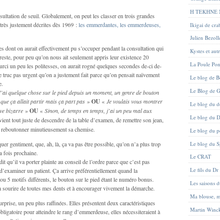
H TEKHNE
sultation de seuil. Globalement, on peut les classer en trois grandes
 très justement décrites dès 1969 :
les emmerdantes, les emmerdeuses,
Ikigai de cr
Julien Bezoll
les dont on aurait effectivement pu s’occuper pendant la consultation qui
Kystes et aut
 reste, pour peu qu’on nous ait seulement appris leur existence 20
La Poule Po
urci un peu les politesses, on aurait rogné quelques secondes de-ci de-
 le truc pas urgent qu’on a justement fait parce qu’on pensait naïvement
Le blog de B
e.
Le Blog de G
J’ai quelque chose sur le pied depuis un moment, un genre de bouton
 que ça allait partir mais ça part pas
»
OU
«
Je voulais vous montrer
Le blog du d
ve bizarre
»
OU
«
Sinon, de temps en temps, j’ai un peu mal aux
Le blog du D
vient tout juste de descendre de la table d’examen, de remettre son jean,
de reboutonner minutieusement sa chemise.
Le blog du pe
uer gentiment, que, ah, là, ça va pas être possible, qu’on n’a plus trop
Le blog du 
a fois prochaine.
Le CRAT
 dit qu’il va porter plainte au conseil de l’ordre parce que c’est pas
Le fils du Dr
’examiner un patient. Ça arrive préférentiellement quand la
ou 5 motifs différents, le bouton sur le pied étant le numéro bonus.
Les saisons 
 à sourire de toutes mes dents et à encourager vivement la démarche.
Ma blouse, 
rprise, un peu plus raffinées. Elles présentent deux caractéristiques
Martin Winc
 obligatoire pour atteindre le rang d’emmerdeuse, elles nécessiteraient à