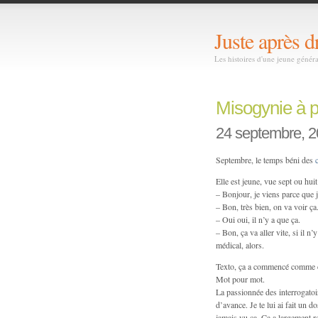
Juste après d
Les histoires d'une jeune génér
Misogynie à p
24 septembre, 
Septembre, le temps béni des
Elle est jeune, vue sept ou huit
– Bonjour, je viens parce que j
– Bon, très bien, on va voir ça.
– Oui oui, il n’y a que ça.
– Bon, ça va aller vite, si il 
médical, alors.
Texto, ça a commencé comme 
Mot pour mot.
La passionnée des interrogatoir
d’avance. Je te lui ai fait un
jamais vu ça. Ça a largement re