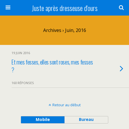
Juste après dresseuse d'ours
Archives › Juin, 2016
19 JUIN 2016
Et mes fesses, elles sont roses, mes fesses
?
160 RÉPONSES
Retour au début
Mobile
Bureau