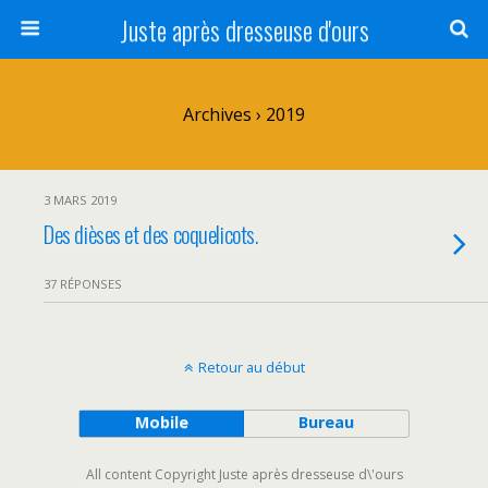
Juste après dresseuse d'ours
Archives › 2019
3 MARS 2019
Des dièses et des coquelicots.
37 RÉPONSES
Retour au début
Mobile
Bureau
All content Copyright Juste après dresseuse d\'ours