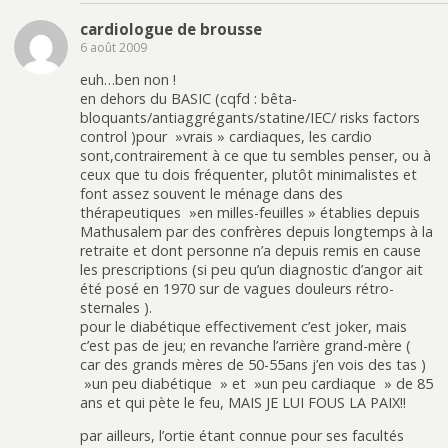
cardiologue de brousse
6 août 2009
euh…ben non !
en dehors du BASIC (cqfd : bêta-
bloquants/antiaggrégants/statine/IEC/ risks factors
control )pour »vrais » cardiaques, les cardio
sont,contrairement à ce que tu sembles penser, ou à
ceux que tu dois fréquenter, plutôt minimalistes et
font assez souvent le ménage dans des
thérapeutiques »en milles-feuilles » établies depuis
Mathusalem par des confrères depuis longtemps à la
retraite et dont personne n’a depuis remis en cause
les prescriptions (si peu qu’un diagnostic d’angor ait
été posé en 1970 sur de vagues douleurs rétro-
sternales ).
pour le diabétique effectivement c’est joker, mais
c’est pas de jeu; en revanche l’arrière grand-mère (
car des grands mères de 50-55ans j’en vois des tas )
»un peu diabétique » et »un peu cardiaque » de 85
ans et qui pète le feu, MAIS JE LUI FOUS LA PAIX!!
par ailleurs, l’ortie étant connue pour ses facultés