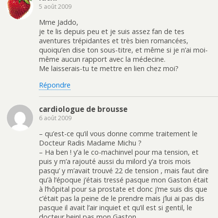
5 août 2009
Mme Jaddo,
je te lis depuis peu et je suis assez fan de tes
aventures trépidantes et très bien romancées,
quoiqu’en dise ton sous-titre, et même si je n’ai moi-
même aucun rapport avec la médecine.
Me laisserais-tu te mettre en lien chez moi?
Répondre
cardiologue de brousse
6 août 2009
– qu’est-ce qu’il vous donne comme traitement le
Docteur Radis Madame Michu ?
– Ha ben ! y’a le co-machinvel pour ma tension, et
puis y m’a rajouté aussi du milord y’a trois mois
pasqu’ y m’avait trouvé 22 de tension , mais faut dire
qu’à l’époque j’étais tressé pasque mon Gaston était
à l’hôpital pour sa prostate et donc j’me suis dis que
c’était pas la peine de le prendre mais j’lui ai pas dis
pasque il avait l’air inquiet et qu’il est si gentil, le
docteur hein! pas mon Gaston..