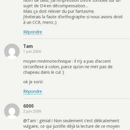
Nom de dieu, j’ai l’impression d’être tombée sur un
sujet de D4 en décompensation…
Mais ça doit relever du pur fantasme.
J’éviterais la faute d’orthographe si nous avons droit
à un CCR, merci ;)
Répondre
Tam
1 juin 2009
moyen mnémotechnique : il n’y a pas d’accent
circonflexe à colon, parce qu’on ne met pas de
chapeau dans le cul :)
ok je sors!
Répondre
6000
2 juin 2009
@Tam : génial ! Non seulement c’est délicatement
vulgaire, ce qui justifie déjà la lecture de ce moyen