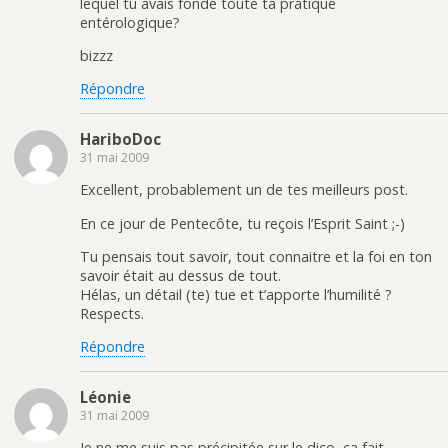
lequel tu avais fondé toute ta pratique
entérologique?
bizzz
Répondre
HariboDoc
31 mai 2009
Excellent, probablement un de tes meilleurs post.
En ce jour de Pentecôte, tu reçois l’Esprit Saint ;-)
Tu pensais tout savoir, tout connaitre et la foi en ton
savoir était au dessus de tout.
Hélas, un détail (te) tue et t’apporte l’humilité ?
Respects.
Répondre
Léonie
31 mai 2009
Je ne me suis pas précipitée sur le dico, ça fait