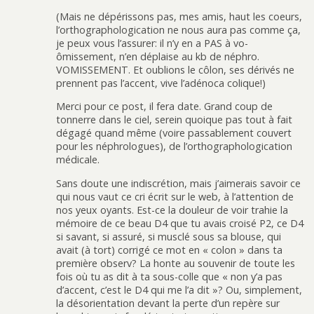
(Mais ne dépérissons pas, mes amis, haut les coeurs,
l’orthographologication ne nous aura pas comme ça,
je peux vous l’assurer: il n’y en a PAS à vo-
ômissement, n’en déplaise au kb de néphro.
VOMISSEMENT. Et oublions le côlon, ses dérivés ne
prennent pas l’accent, vive l’adénoca colique!)
Merci pour ce post, il fera date. Grand coup de
tonnerre dans le ciel, serein quoique pas tout à fait
dégagé quand même (voire passablement couvert
pour les néphrologues), de l’orthographologication
médicale.
Sans doute une indiscrétion, mais j’aimerais savoir ce
qui nous vaut ce cri écrit sur le web, à l’attention de
nos yeux oyants. Est-ce la douleur de voir trahie la
mémoire de ce beau D4 que tu avais croisé P2, ce D4
si savant, si assuré, si musclé sous sa blouse, qui
avait (à tort) corrigé ce mot en « colon » dans ta
première observ? La honte au souvenir de toute les
fois où tu as dit à ta sous-colle que « non y’a pas
d’accent, c’est le D4 qui me l’a dit »? Ou, simplement,
la désorientation devant la perte d’un repère sur