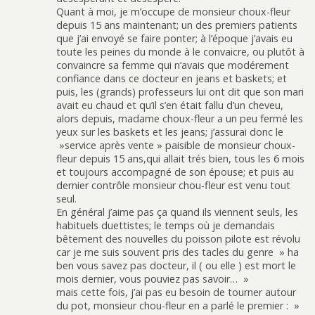
Quant à moi, je m’occupe de monsieur choux-fleur
depuis 15 ans maintenant; un des premiers patients
que j’ai envoyé se faire ponter; à l’époque j’avais eu
toute les peines du monde à le convaicre, ou plutôt à
convaincre sa femme qui n’avais que modérement
confiance dans ce docteur en jeans et baskets; et
puis, les (grands) professeurs lui ont dit que son mari
avait eu chaud et qu’il s’en était fallu d’un cheveu,
alors depuis, madame choux-fleur a un peu fermé les
yeux sur les baskets et les jeans; j’assurai donc le
»service après vente » paisible de monsieur choux-
fleur depuis 15 ans,qui allait trés bien, tous les 6 mois
et toujours accompagné de son épouse; et puis au
dernier contrôle monsieur chou-fleur est venu tout
seul.
En général j’aime pas ça quand ils viennent seuls, les
habituels duettistes; le temps où je demandais
bêtement des nouvelles du poisson pilote est révolu
car je me suis souvent pris des tacles du genre » ha
ben vous savez pas docteur, il ( ou elle ) est mort le
mois dernier, vous pouviez pas savoir… »
mais cette fois, j’ai pas eu besoin de tourner autour
du pot, monsieur chou-fleur en a parlé le premier : »