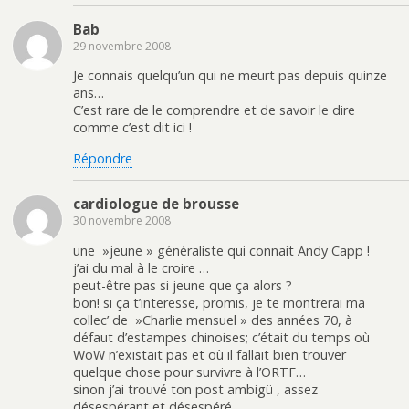
Bab
29 novembre 2008
Je connais quelqu’un qui ne meurt pas depuis quinze
ans…
C’est rare de le comprendre et de savoir le dire
comme c’est dit ici !
Répondre
cardiologue de brousse
30 novembre 2008
une »jeune » généraliste qui connait Andy Capp !
j’ai du mal à le croire …
peut-être pas si jeune que ça alors ?
bon! si ça t’interesse, promis, je te montrerai ma
collec’ de »Charlie mensuel » des années 70, à
défaut d’estampes chinoises; c’était du temps où
WoW n’existait pas et où il fallait bien trouver
quelque chose pour survivre à l’ORTF…
sinon j’ai trouvé ton post ambigü , assez
désespérant et désespéré.