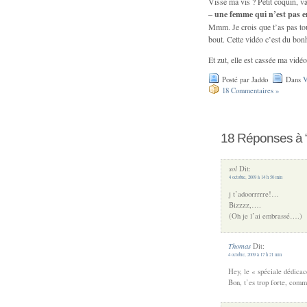
Visse ma vis ? Petit coquin, va
–
une femme qui n’est pas e
Mmm. Je crois que t’as pas tou
bout. Cette vidéo c’est du bon
Et zut, elle est cassée ma vidé
Posté par Jaddo
Dans
V
18 Commentaires »
18 Réponses à 
sol
Dit:
4 octobre, 2009 à 14 h 50 min
j t’adoorrrrre!…
Bizzzz,….
(Oh je l’ai embrassé….)
Thomas
Dit:
4 octobre, 2009 à 17 h 21 min
Hey, le « spéciale dédicac
Bon, t’es trop forte, comm