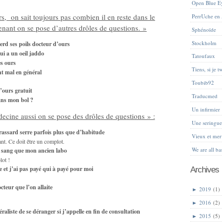
Open Blue E
s, on sait toujours pas combien il en reste dans le
PerrUche en
nant on se pose d’autres drôles de questions. »
Sphénoïde
Stockholm
rd ses poils docteur d’ours
i a un oeil jaddo
Tatoufaux
es ours
Tiens, si je tw
ent mal en général
Toubib92
’ours gratuit
Traducmed
dans mon bol ?
Un infirmier
ecine aussi on se pose des drôles de questions » :
Une sering
 brassard serre parfois plus que d’habitude
Vieux et mer
ant. Ce doit être un complot.
We are all ba
s sang que mon ancien labo
lot !
re et j’ai pas payé qui à payé pour moi
Archives
cteur que l’on allaite
►
2019
(1)
►
2016
(2)
aliste de se déranger si j’appelle en fin de consultation
►
2015
(5)