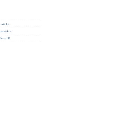
articles
mentaires
Press-FR