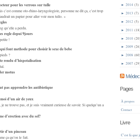
cteur pour les verrous sur tulle
►
2014
(3)
s c’est comme oto-rhino-laryngologiste, personne ne dit ça, c’est trop
►
2013
(7)
audrait un papier pour aller voir mon tullo. »
►
2012
(5)
egles
ng qu’elle a perdu.
►
2011
(18
 mes regle depui 9jours
►
2010
(20
etite !
►
2009
(26
qui font methode pour choisir le sexe de bebe
pieds ?
►
2008
(60
e rendu d’hispotalisation
►
2007
(29
tal.
der motus
Médeci
eut pas apprendre les antibiotique
Pages
 moi d’un air de yeux
À propos
, je ne trouve pas, et je suis vraiment curieuse de savoir. Si quelqu’un a
Contact
e d’erection avec du sel?
Livre
rtir d’un pinceau
C’est là que 
me ça qu’on le fait.