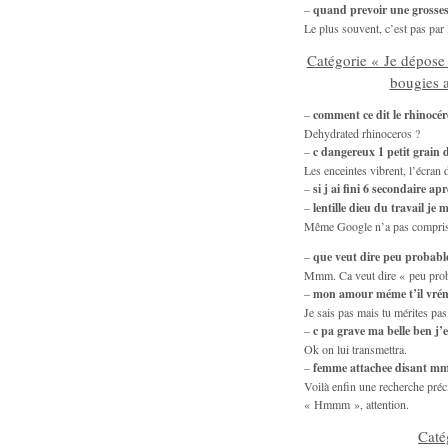
–
quand prevoir une grosse
Le plus souvent, c’est pas par l
Catégorie « Je dépose 
bougies a
–
comment ce dit le rhinocér
Dehydrated rhinoceros ?
–
c dangereux 1 petit grain 
Les enceintes vibrent, l’écra
–
si j ai fini 6 secondaire apr
–
lentille dieu du travail je 
Même Google n’a pas compris 
–
que veut dire peu probabl
Mmm. Ca veut dire « peu probab
–
mon amour méme t’il vré
Je sais pas mais tu mérites pas
–
c pa grave ma belle ben j’
Ok on lui transmettra.
–
femme attachee disant
Voilà enfin une recherche p
« Hmmm », attention.
Caté