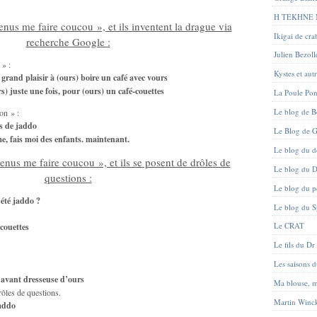
H TEKHNE
enus me faire coucou », et ils inventent la drague via
Ikigai de cr
recherche Google :
Julien Bezoll
 » :
Kystes et aut
 grand plaisir à (ours) boire un café avec vours
s) juste une fois, pour (ours) un café-couettes
La Poule Po
Le blog de B
on » :
es de jaddo
Le Blog de G
me, fais moi des enfants. maintenant.
Le blog du d
venus me faire coucou », et ils se posent de drôles de
Le blog du D
questions :
Le blog du pe
 été jaddo ?
Le blog du 
Le CRAT
 couettes
Le fils du Dr
Les saisons 
e avant dresseuse d’ours
Ma blouse, 
ôles de questions.
Martin Winc
addo