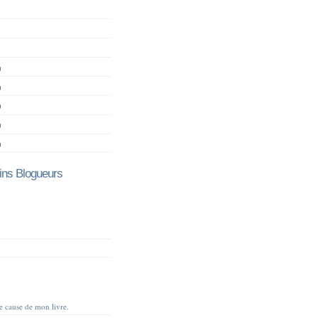
)
)
)
)
)
ns Blogueurs
je cause de mon livre.