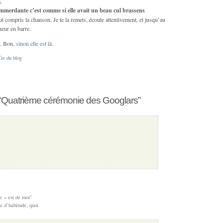
.
mmerdante c’est comme si elle avait un beau cul brassens
t compris la chanson. Je te la remets, écoute attentivement, et jusqu’au
heur en barre.
o. Bon,
sinon elle est là
.
ie du blog
“Quatrième cérémonie des Googlars”
e » est de moi!
e d’habitude, quoi.