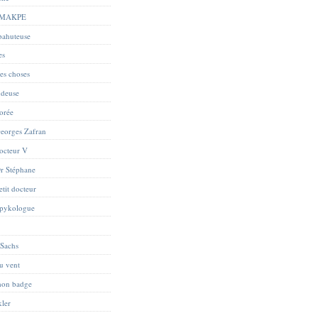
 MAKPE
abahuteuse
es
res choses
ndeuse
orée
eorges Zafran
octeur V
r Stéphane
tit docteur
Spykologue
 Sachs
du vent
mon badge
kler