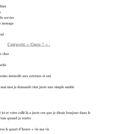
chier
s
de service
de menage
cul
Catégorie « Gneu ? » :
s cher
ouché
soins intensifs aux externes et oui
 mai moi je demande rien juste une simple amitie
ici et votre collé là a juste cru que je dirais bonjour dans le
errais quand je rentre
uros le quart d’heure + vis ma vis