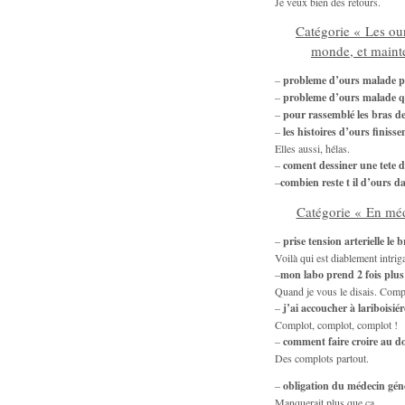
Je veux bien des retours.
Catégorie « Les our
monde, et mainte
–
probleme d’ours malade pe
–
probleme d’ours malade qu
–
pour rassemblé les bras d
–
les histoires d’ours finiss
Elles aussi, hélas.
–
coment dessiner une tete d
–
combien reste t il d’ours 
Catégorie « En méd
–
prise tension arterielle le
Voilà qui est diablement intrig
–
mon labo prend 2 fois plu
Quand je vous le disais. Comp
–
j’ai accoucher à lariboisié
Complot, complot, complot !
–
comment faire croire au do
Des complots partout.
–
obligation du médecin génér
Manquerait plus que ça.