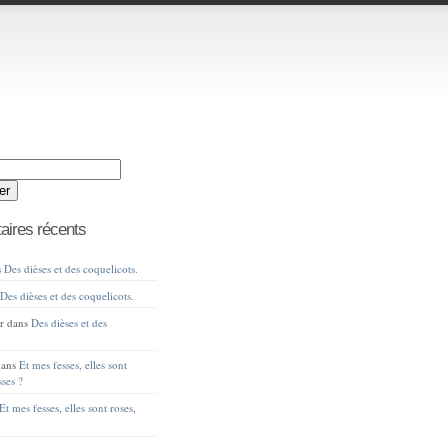
ires récents
s
Des dièses et des coquelicots.
s
Des dièses et des coquelicots.
r
dans
Des dièses et des
ans
Et mes fesses, elles sont
sses ?
Et mes fesses, elles sont roses,