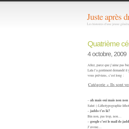
Juste après d
Les histoires d'une jeune génér
Quatrième cé
4 octobre, 2009
Allez, parce que j’aime pas bie
Lala l’a gentiment demandé il 
vous préviens, c’est long :
Catégorie « Ils sont v
–
ah mais oui mais non non
Salut :) Lithotypographie lith
–
jaddo t’es là?
Bin non, pas trop, non…
–
google c’est le mail de jad
J’avoue…