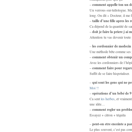
–
comment appelle ton un do
Un verrous-sur-tullologue. Mai
long. On dit « Docteur, il me f
–
taille d’une fille apres les r
Ca dépend de la quantité de sa
–
doit je faire la priere j ai
Attention tu vas devenir toute p
–
les cordonnier de medecin 
Une méthode bête comme ses 
–
comment obtenir un compt
Avec les cordonniers de l’hôpi
–
comment faire pour regar
Suffit de se faire hispotaliser.
–
qui sont les gens qui ne p
Moi !!
–
opérations d’un bébé de 9
Ca sent
les herbes
, et vraiment
une idée…
–
comment regler un problem
Essayez + citron + téquila
–
peut-on etre enceinte a pa
Le plus souvent, c’est pas com