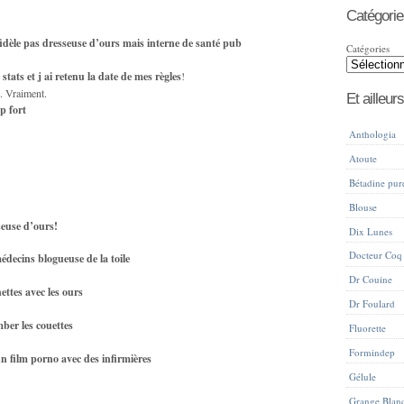
Catégorie
idèle pas dresseuse d’ours mais interne de santé pub
Catégories
stats et j ai retenu la date de mes règles
!
o. Vraiment.
Et ailleurs
p fort
Anthologia
Atoute
Bétadine pur
Blouse
seuse d’ours!
Dix Lunes
Docteur Coq
édecins blogueuse de la toile
Dr Couine
ettes avec les ours
Dr Foulard
mber les couettes
Fluorette
Formindep
n film porno avec des infirmières
Gélule
Grange Blan