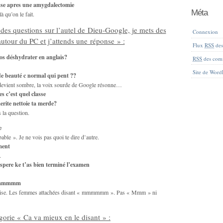
sse apres une amygdalectomie
Méta
à qu’on le fait.
des questions sur l’autel de Dieu-Google, je mets des
Connexion
utour du PC et j’attends une réponse » :
Flux
RSS
des 
os déshydrater en anglais?
RSS
des com
Site de Word
de beauté c normal qui pent ??
n devient sombre, la voix sourde de Google résonne…
es c’est quel classe
merite nettoie ta merde?
la question.
e
le ». Je ne vois pas quoi te dire d’autre.
ment
.
espere ke t’as bien terminé l’examen
 mmmmmm
récise. Les femmes attachées disant « mmmmmm ». Pas « Mmm » ni
gorie « Ca va mieux en le disant » :