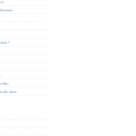
yes
 Automne
ittais ?
ue…
veilles
sically alone