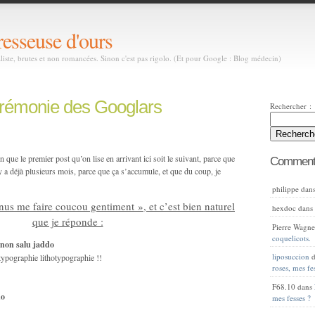
resseuse d'ours
aliste, brutes et non romancées. Sinon c'est pas rigolo. (Et pour Google : Blog médecin)
rémonie des Googlars
Rechercher :
n que le premier post qu’on lise en arrivant ici soit le suivant, parce que
Commenta
y a déjà plusieurs mois, parce que ça s’accumule, et que du coup, je
philippe
dan
enus me faire coucou gentiment », et c’est bien naturel
hexdoc
dan
que je réponde :
Pierre Wagne
coquelicots.
 non salu jaddo
liposuccion
d
otypographie lithotypographie !!
roses, mes fe
F68.10
dans
do
mes fesses ?