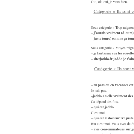
Oui, ok, oui, je veux bien.
Catégorie « Ils sont v
Sous catégorie « Trop mignon
–
j’aurais vraiment (d’ours)
–
juste (ours) comme ça (our
Sous catégorie « Moyen mign
–
je fantasme sur les couett
–
site:jaddo.fr jaddo je t’ai
Catégorie « Ils sont 
–
tu pars où en vacances cet
Je sais pas.
–
jaddo a t-elle vraiment des
Ca dépend des fois.
–
qui est jaddo
C’est moi.
–
qui est le docteur rrr just
Bin c’est moi. Vous avez de dr
–
avis consommateurs sur j