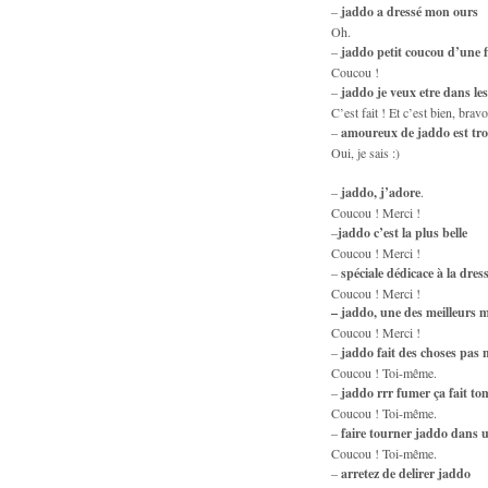
–
jaddo a dressé mon ours
Oh.
–
jaddo petit coucou d’une f
Coucou !
–
jaddo je veux etre dans les 
C’est fait ! Et c’est bien, brav
–
amoureux de jaddo est tro
Oui, je sais :)
–
jaddo, j’adore
.
Coucou ! Merci !
–
jaddo c’est la plus belle
Coucou ! Merci !
–
spéciale dédicace à la dres
Coucou ! Merci !
– jaddo, une des meilleurs m
Coucou ! Merci !
–
jaddo fait des choses pas n
Coucou ! Toi-même.
–
jaddo rrr fumer ça fait to
Coucou ! Toi-même.
–
faire tourner jaddo dans u
Coucou ! Toi-même.
–
arretez de delirer jaddo