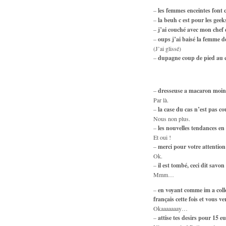
–
les femmes enceintes font 
–
la beuh c est pour les geek
–
j’ai couché avec mon chef 
–
oups j’ai baisé la femme 
(J’ai glissé)
–
dupagne coup de pied au 
–
dresseuse a macaron moin
Par là.
–
la case du cas n’est pas c
Nous non plus.
–
les nouvelles tendances en 
Et oui !
–
merci pour votre attention
Ok.
–
il est tombé, ceci dit savon
Mmm…
–
en voyant comme im a collé 
français cette fois et vous v
Okaaaaaaay…
–
attise tes desirs pour 15 e