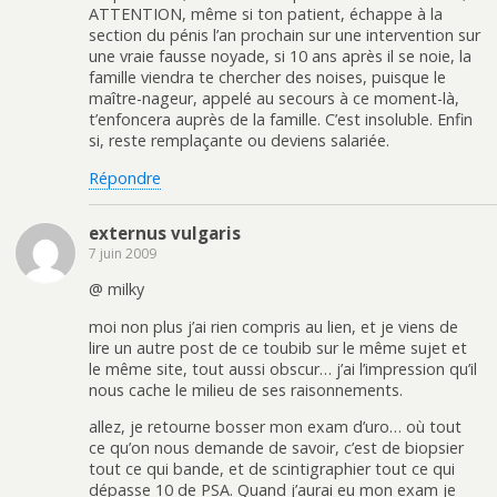
ATTENTION, même si ton patient, échappe à la
section du pénis l’an prochain sur une intervention sur
une vraie fausse noyade, si 10 ans après il se noie, la
famille viendra te chercher des noises, puisque le
maître-nageur, appelé au secours à ce moment-là,
t’enfoncera auprès de la famille. C’est insoluble. Enfin
si, reste remplaçante ou deviens salariée.
Répondre
externus vulgaris
7 juin 2009
@ milky
moi non plus j’ai rien compris au lien, et je viens de
lire un autre post de ce toubib sur le même sujet et
le même site, tout aussi obscur… j’ai l’impression qu’il
nous cache le milieu de ses raisonnements.
allez, je retourne bosser mon exam d’uro… où tout
ce qu’on nous demande de savoir, c’est de biopsier
tout ce qui bande, et de scintigraphier tout ce qui
dépasse 10 de PSA. Quand j’aurai eu mon exam je