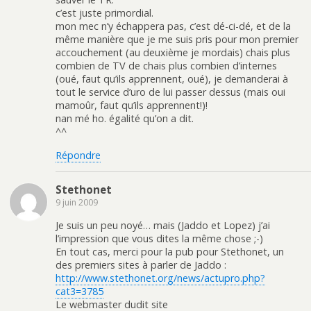
c’est juste primordial.
mon mec n’y échappera pas, c’est dé-ci-dé, et de la
même manière que je me suis pris pour mon premier
accouchement (au deuxième je mordais) chais plus
combien de TV de chais plus combien d’internes
(oué, faut qu’ils apprennent, oué), je demanderai à
tout le service d’uro de lui passer dessus (mais oui
mamoûr, faut qu’ils apprennent!)!
nan mé ho. égalité qu’on a dit.
^^
Répondre
Stethonet
9 juin 2009
Je suis un peu noyé… mais (Jaddo et Lopez) j’ai
l’impression que vous dites la même chose ;-)
En tout cas, merci pour la pub pour Stethonet, un
des premiers sites à parler de Jaddo :
http://www.stethonet.org/news/actupro.php?
cat3=3785
Le webmaster dudit site