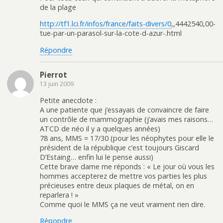
de la plage
http://tf1.lci.fr/infos/france/faits-divers/0
,,4442540,00-
tue-par-un-parasol-sur-la-cote-d-azur-.html
Répondre
Pierrot
13 juin 2009
Petite anecdote :
A une patiente que j’essayais de convaincre de faire
un contrôle de mammographie (j’avais mes raisons…
ATCD de néo il y a quelques années)
78 ans, MMS = 17/30 (pour les néophytes pour elle le
président de la république c’est toujours Giscard
D’Estaing… enfin lui le pense aussi)
Cette brave dame me réponds : « Le jour où vous les
hommes accepterez de mettre vos parties les plus
précieuses entre deux plaques de métal, on en
reparlera ! »
Comme quoi le MMS ça ne veut vraiment rien dire.
Répondre