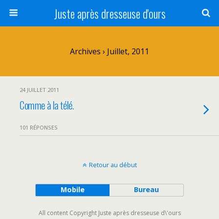
Juste après dresseuse d'ours
Archives › Juillet, 2011
24 JUILLET 2011
Comme à la télé.
101 RÉPONSES
Retour au début
Mobile
Bureau
All content Copyright Juste après dresseuse d\'ours